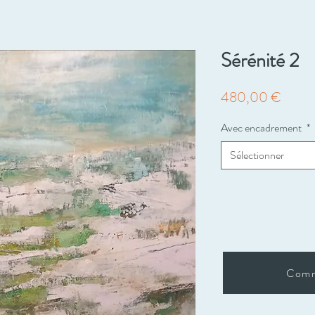
Sérénité 2
Prix
480,00 €
Avec encadrement
*
Sélectionner
Com