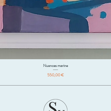
Nuances marine
Prix
550,00 €